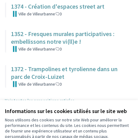
1374 - Création d'espaces street art
Ville de Villeurbanne
0
1352 - Fresques murales participatives :
embellissons notre vi(ll)e !
Ville de Villeurbanne
0
1372 - Trampolines et tyrolienne dans un
parc de Croix-Luizet
Ville de Villeurbanne
0
Voir toutes les propositions retirées
Informations sur les cookies utilisés sur le site web
Nous utilisons des cookies sur notre site Web pour améliorer la
Conditions d'utilisation
performance et les contenus du site. Les cookies nous permettent
Paramètres des cookies
de fournir une expérience utilisateur et un contenu plus
Participez Villeurbanne sur X
Participez Villeurbanne sur Facebook
Participez Villeurbanne sur Instagram
Participez Villeurbanne sur YouTube
personnalisés à partir de nos canaux de médias sociaux.