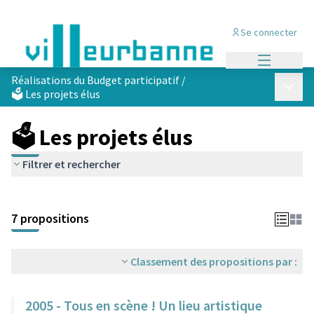
Se connecter
Menu princi
Réalisations du Budget participatif
/
Menu p
🗳️ Les projets élus
🗳️ Les projets élus
Filtrer et rechercher
Passer la carte
Leaflet
|
©
OpenStreetMap
contributors
L'élément suivant est une carte qui présente les éléments de cet
+
7 propositions
−
Classement des propositions par :
2005 - Tous en scène ! Un lieu artistique