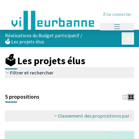
Se connecter
Menu princi
Réalisations du Budget participatif
/
Menu p
🗳️ Les projets élus
🗳️ Les projets élus
Filtrer et rechercher
Passer la carte
Leaflet
|
©
OpenStreetMap
contributors
L'élément suivant est une carte qui présente les éléments de cet
+
5 propositions
−
Classement des propositions par :