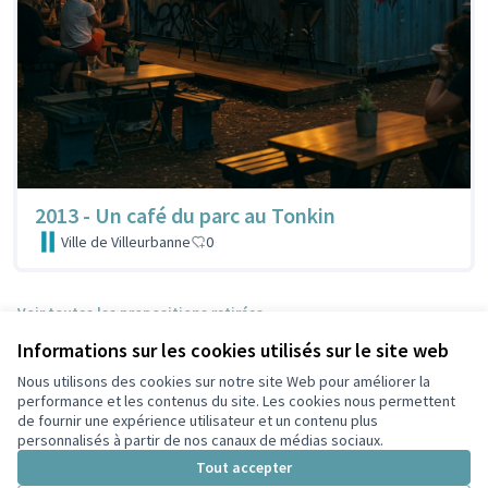
2013 - Un café du parc au Tonkin
Ville de Villeurbanne
0
Voir toutes les propositions retirées
Informations sur les cookies utilisés sur le site web
Nous utilisons des cookies sur notre site Web pour améliorer la
Conditions d'utilisation
performance et les contenus du site. Les cookies nous permettent
Paramètres des cookies
de fournir une expérience utilisateur et un contenu plus
Participez Villeurbanne sur X
Participez Villeurbanne sur Facebook
Participez Villeurbanne sur Instagram
Participez Villeurbanne sur YouTube
personnalisés à partir de nos canaux de médias sociaux.
(Lien externe)
(Lien externe)
(Lien externe)
(Lien externe)
Tout accepter