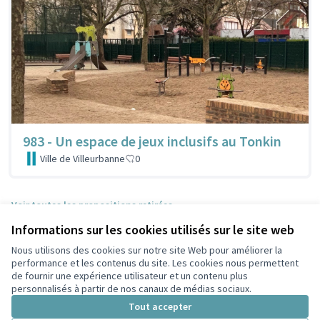
983 - Un espace de jeux inclusifs au Tonkin
Ville de Villeurbanne
0
Voir toutes les propositions retirées
Informations sur les cookies utilisés sur le site web
Nous utilisons des cookies sur notre site Web pour améliorer la
Conditions d'utilisation
performance et les contenus du site. Les cookies nous permettent
Paramètres des cookies
de fournir une expérience utilisateur et un contenu plus
Participez Villeurbanne sur X
Participez Villeurbanne sur Facebook
Participez Villeurbanne sur Instagram
Participez Villeurbanne sur YouTube
personnalisés à partir de nos canaux de médias sociaux.
(Lien externe)
(Lien externe)
(Lien externe)
(Lien externe)
Tout accepter