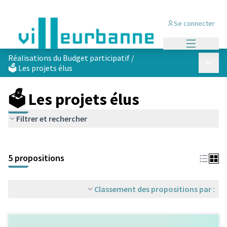
Se connecter
Menu princi
Réalisations du Budget participatif
/
Menu p
🗳️ Les projets élus
🗳️ Les projets élus
Filtrer et rechercher
Passer la carte
Leaflet
|
©
OpenStreetMap
contributors
L'élément suivant est une carte qui présente les éléments de cet
+
5 propositions
−
Classement des propositions par :