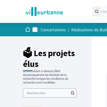
Accueil
Menu principal
/
Concertations
/
Réalisations du Budg
Passer
L'élément
+
−
🗳️ Les projets
élus
Le formulaire ci-dessous filtre
dynamiquement les résultats de la
recherche lorsque les conditions de
recherche sont modifiées.