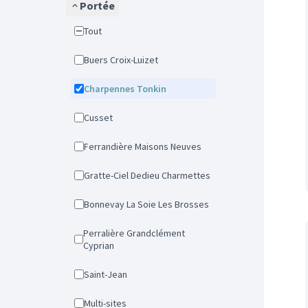
Portée
Tout
Buers Croix-Luizet
Charpennes Tonkin
Cusset
Ferrandière Maisons Neuves
Gratte-Ciel Dedieu Charmettes
Bonnevay La Soie Les Brosses
Perralière Grandclément
Cyprian
Saint-Jean
Multi-sites