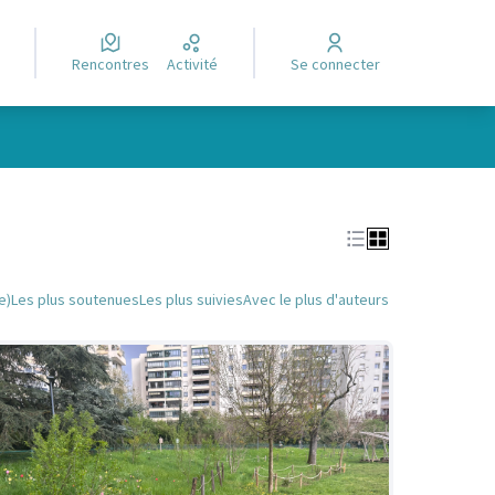
Rencontres
Activité
Se connecter
Leaflet
|
©
OpenStreetMap
contributors
e des points de carte. L'élément peut être utilisé avec un lecteur
e)
Les plus soutenues
Les plus suivies
Avec le plus d'auteurs