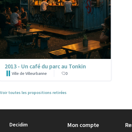
2013 - Un café du parc au Tonkin
Ville de Villeurbanne
0
Voir toutes les propositions retirées
Decidim
Mon compte
Re