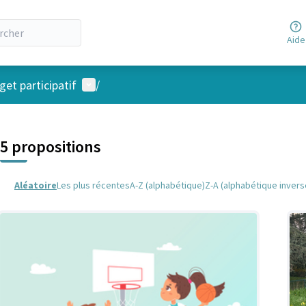
Aide
Menu utilisateur
et participatif
/
 la carte
 suivant est une carte qui présente les éléments de cette page comm
5 propositions
Aléatoire
Les plus récentes
A-Z (alphabétique)
Z-A (alphabétique invers