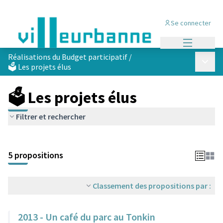
Se connecter
Menu princi
Réalisations du Budget participatif
/
Menu p
🗳️ Les projets élus
🗳️ Les projets élus
Filtrer et rechercher
Passer la carte
Leaflet
|
©
OpenStreetMap
contributors
L'élément suivant est une carte qui présente les éléments de cet
+
5 propositions
−
Classement des propositions par :
2013 - Un café du parc au Tonkin