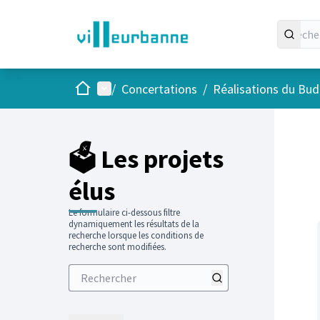
Accueil
Menu principal
/
Concertations
/
Réalisations du Budg
Passer
L'élément
+
−
🗳️ Les projets
élus
Le formulaire ci-dessous filtre
dynamiquement les résultats de la
recherche lorsque les conditions de
recherche sont modifiées.