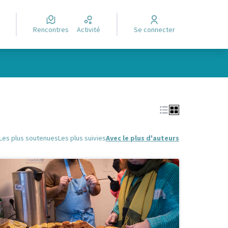
Rencontres
Activité
Se connecter
Leaflet
|
©
OpenStreetMap
contributors
e des points de carte. L'élément peut être utilisé avec un lecteur
Les plus soutenues
Les plus suivies
Avec le plus d'auteurs