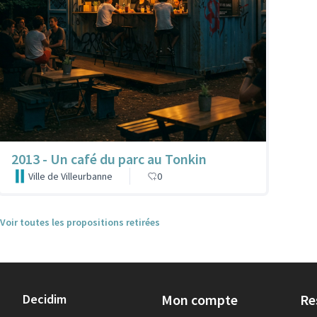
2013 - Un café du parc au Tonkin
Ville de Villeurbanne
0
Voir toutes les propositions retirées
Decidim
Mon compte
Re