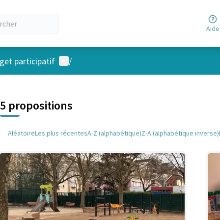
Aide
Menu utilisateur
et participatif
/
 la carte
 suivant est une carte qui présente les éléments de cette page comm
5 propositions
Aléatoire
Les plus récentes
A-Z (alphabétique)
Z-A (alphabétique inverse)