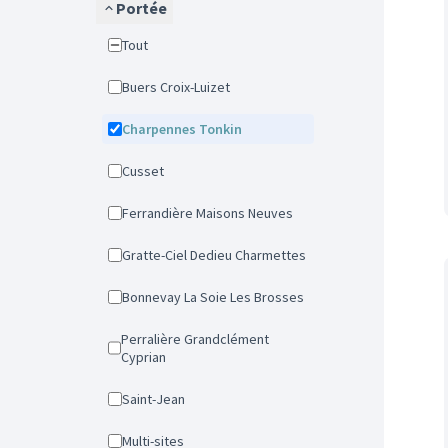
Portée
Tout
Buers Croix-Luizet
Charpennes Tonkin
Cusset
Ferrandière Maisons Neuves
Gratte-Ciel Dedieu Charmettes
Bonnevay La Soie Les Brosses
Perralière Grandclément
Cyprian
Saint-Jean
Multi-sites