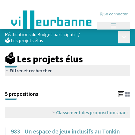
Se connecter
Menu princi
Réalisations du Budget participatif
/
Menu p
🗳️ Les projets élus
🗳️ Les projets élus
Filtrer et rechercher
Passer la carte
Leaflet
|
©
OpenStreetMap
contributors
L'élément suivant est une carte qui présente les éléments de cet
+
5 propositions
−
Classement des propositions par :
983 - Un espace de jeux inclusifs au Tonkin