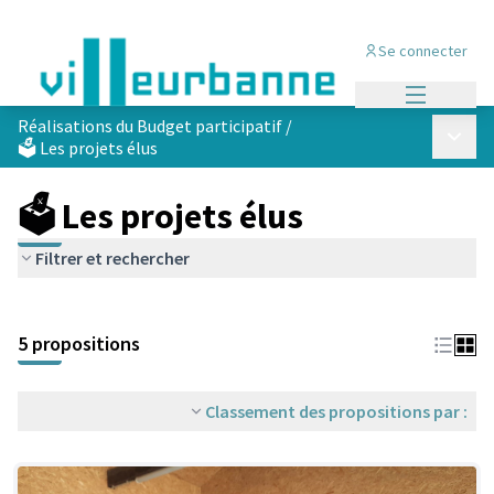
Se connecter
Menu princi
Réalisations du Budget participatif
/
Menu p
🗳️ Les projets élus
🗳️ Les projets élus
Filtrer et rechercher
Passer la carte
Leaflet
|
©
OpenStreetMap
contributors
L'élément suivant est une carte qui présente les éléments de cet
+
5 propositions
−
Classement des propositions par :