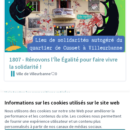
1807 - Rénovons l’Île Égalité pour faire vivre
la solidarité !
Ville de Villeurbanne
0
Voir toutes les propositions retirées
Informations sur les cookies utilisés sur le site web
Nous utilisons des cookies sur notre site Web pour améliorer la
Conditions d'utilisation
performance et les contenus du site. Les cookies nous permettent
Paramètres des cookies
de fournir une expérience utilisateur et un contenu plus
Participez Villeurbanne sur X
Participez Villeurbanne sur Facebook
Participez Villeurbanne sur Instagram
Participez Villeurbanne sur YouTube
personnalisés à partir de nos canaux de médias sociaux.