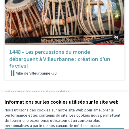
1448 - Les percussions du monde
débarquent à Villeurbanne : création d’un
festival
Ville de Villeurbanne
0
Voir toutes les propositions retirées
Informations sur les cookies utilisés sur le site web
Nous utilisons des cookies sur notre site Web pour améliorer la
Conditions d'utilisation
performance et les contenus du site. Les cookies nous permettent
Paramètres des cookies
de fournir une expérience utilisateur et un contenu plus
Participez Villeurbanne sur X
Participez Villeurbanne sur Facebook
Participez Villeurbanne sur Instagram
Participez Villeurbanne sur YouTube
personnalisés à partir de nos canaux de médias sociaux.