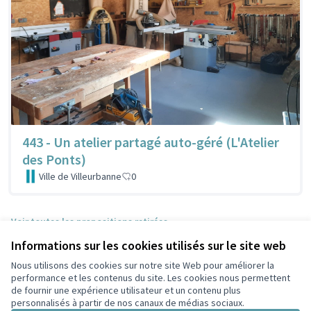
443 - Un atelier partagé auto-géré (L'Atelier
des Ponts)
Ville de Villeurbanne
0
Voir toutes les propositions retirées
Informations sur les cookies utilisés sur le site web
Nous utilisons des cookies sur notre site Web pour améliorer la
Conditions d'utilisation
performance et les contenus du site. Les cookies nous permettent
Paramètres des cookies
de fournir une expérience utilisateur et un contenu plus
Participez Villeurbanne sur X
Participez Villeurbanne sur Facebook
Participez Villeurbanne sur Instagram
Participez Villeurbanne sur YouTube
personnalisés à partir de nos canaux de médias sociaux.