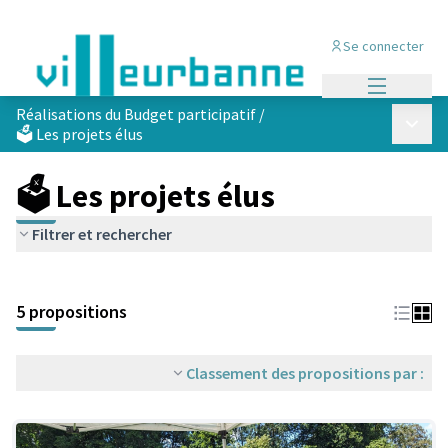
Se connecter
Menu princi
Réalisations du Budget participatif
/
Menu p
🗳️ Les projets élus
🗳️ Les projets élus
Filtrer et rechercher
Passer la carte
Leaflet
|
©
OpenStreetMap
contributors
L'élément suivant est une carte qui présente les éléments de cet
+
5 propositions
−
Classement des propositions par :