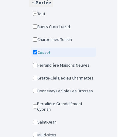
Portée
Tout
Buers Croix-Luizet
Charpennes Tonkin
Cusset
Ferrandière Maisons Neuves
Gratte-Ciel Dedieu Charmettes
Bonnevay La Soie Les Brosses
Perralière Grandclément
Cyprian
Saint-Jean
Multi-sites