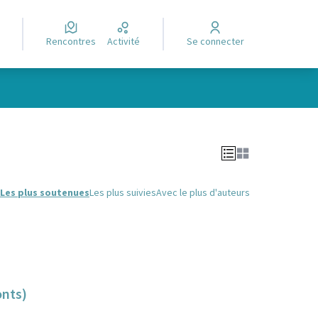
Rencontres
Activité
Se connecter
Leaflet
|
©
OpenStreetMap
contributors
e des points de carte. L'élément peut être utilisé avec un lecteur
Les plus soutenues
Les plus suivies
Avec le plus d'auteurs
onts)