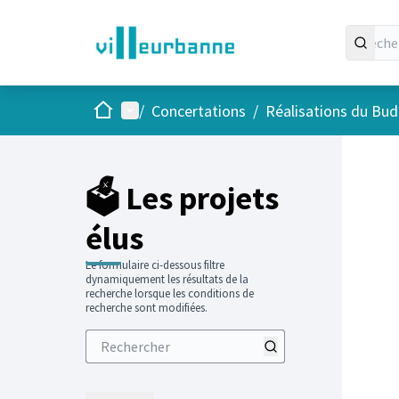
Accueil
Menu principal
/
Concertations
/
Réalisations du Budg
Passer
L'élément
+
−
🗳️ Les projets
élus
Le formulaire ci-dessous filtre
dynamiquement les résultats de la
recherche lorsque les conditions de
recherche sont modifiées.