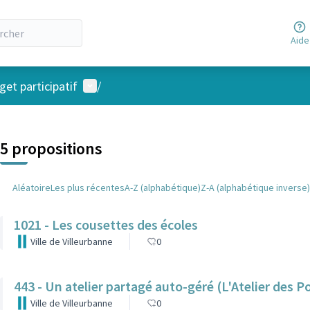
Aide
Menu utilisateur
et participatif
/
 la carte
 suivant est une carte qui présente les éléments de cette page comm
5 propositions
Aléatoire
Les plus récentes
A-Z (alphabétique)
Z-A (alphabétique inverse)
1021 - Les cousettes des écoles
Ville de Villeurbanne
0
443 - Un atelier partagé auto-géré (L'Atelier des P
Ville de Villeurbanne
0