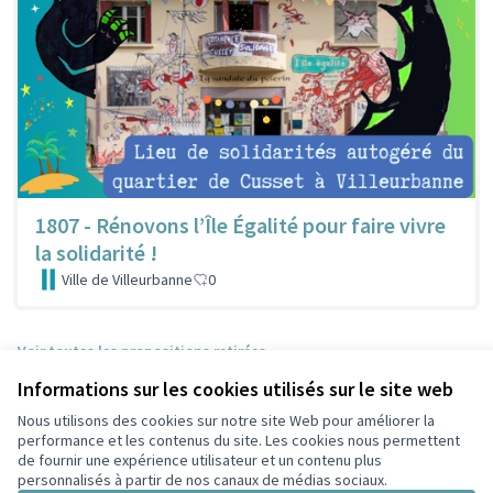
1807 - Rénovons l’Île Égalité pour faire vivre
la solidarité !
Ville de Villeurbanne
0
Voir toutes les propositions retirées
Informations sur les cookies utilisés sur le site web
Nous utilisons des cookies sur notre site Web pour améliorer la
Conditions d'utilisation
performance et les contenus du site. Les cookies nous permettent
Paramètres des cookies
de fournir une expérience utilisateur et un contenu plus
Participez Villeurbanne sur X
Participez Villeurbanne sur Facebook
Participez Villeurbanne sur Instagram
Participez Villeurbanne sur YouTube
personnalisés à partir de nos canaux de médias sociaux.