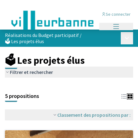
Se connecter
Menu princi
Réalisations du Budget participatif
/
Menu p
🗳️ Les projets élus
🗳️ Les projets élus
Filtrer et rechercher
Passer la carte
Leaflet
|
©
OpenStreetMap
contributors
L'élément suivant est une carte qui présente les éléments de cet
+
5 propositions
−
Classement des propositions par :