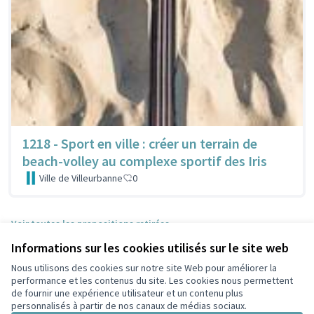
1218 - Sport en ville : créer un terrain de
beach-volley au complexe sportif des Iris
Ville de Villeurbanne
0
Voir toutes les propositions retirées
Informations sur les cookies utilisés sur le site web
Nous utilisons des cookies sur notre site Web pour améliorer la
Conditions d'utilisation
performance et les contenus du site. Les cookies nous permettent
Paramètres des cookies
de fournir une expérience utilisateur et un contenu plus
Participez Villeurbanne sur X
Participez Villeurbanne sur Facebook
Participez Villeurbanne sur Instagram
Participez Villeurbanne sur YouTube
personnalisés à partir de nos canaux de médias sociaux.