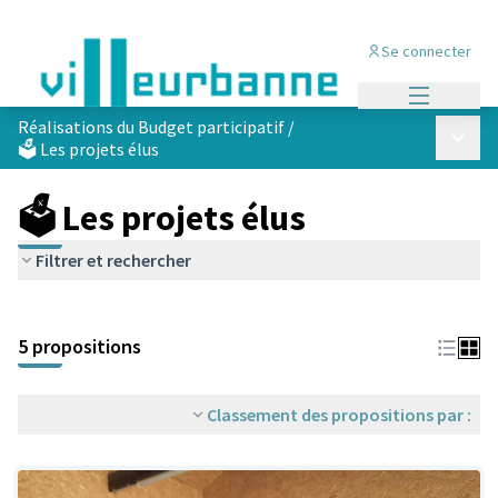
Se connecter
Menu princi
Réalisations du Budget participatif
/
Menu p
🗳️ Les projets élus
🗳️ Les projets élus
Filtrer et rechercher
Passer la carte
Leaflet
|
©
OpenStreetMap
contributors
L'élément suivant est une carte qui présente les éléments de cet
+
5 propositions
−
Classement des propositions par :