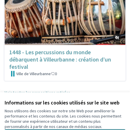
1448 - Les percussions du monde
débarquent à Villeurbanne : création d’un
festival
Ville de Villeurbanne
0
Voir toutes les propositions retirées
Informations sur les cookies utilisés sur le site web
Nous utilisons des cookies sur notre site Web pour améliorer la
Conditions d'utilisation
performance et les contenus du site. Les cookies nous permettent
Paramètres des cookies
de fournir une expérience utilisateur et un contenu plus
Participez Villeurbanne sur X
Participez Villeurbanne sur Facebook
Participez Villeurbanne sur Instagram
Participez Villeurbanne sur YouTube
personnalisés à partir de nos canaux de médias sociaux.