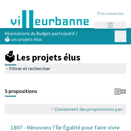
Se connecter
Menu princi
Réalisations du Budget participatif
/
Menu p
🗳️ Les projets élus
🗳️ Les projets élus
Filtrer et rechercher
Passer la carte
Leaflet
|
©
OpenStreetMap
contributors
L'élément suivant est une carte qui présente les éléments de cet
+
5 propositions
−
Classement des propositions par :
1807 - Rénovons l’Île Égalité pour faire vivre