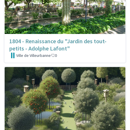
1804 - Renaissance du "Jardin des tout-
petits - Adolphe Lafont"
Ville de Villeurbanne
0