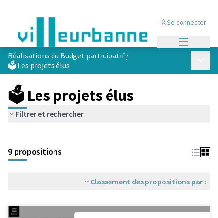
Se connecter
Menu princi
Réalisations du Budget participatif
/
Menu p
🗳️ Les projets élus
🗳️ Les projets élus
Filtrer et rechercher
Passer la carte
Leaflet
|
©
OpenStreetMap
contributors
L'élément suivant est une carte qui présente les éléments de cet
+
9 propositions
−
Classement des propositions par :