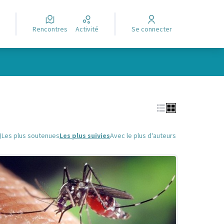
Rencontres
Activité
Se connecter
Leaflet
|
©
OpenStreetMap
contributors
e des points de carte. L'élément peut être utilisé avec un lecteur
)
Les plus soutenues
Les plus suivies
Avec le plus d'auteurs