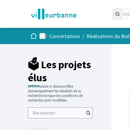
Accueil
Menu principal
/
Concertations
/
Réalisations du Budg
Passer
L'élément
+
−
🗳️ Les projets
élus
Le formulaire ci-dessous filtre
dynamiquement les résultats de la
recherche lorsque les conditions de
recherche sont modifiées.