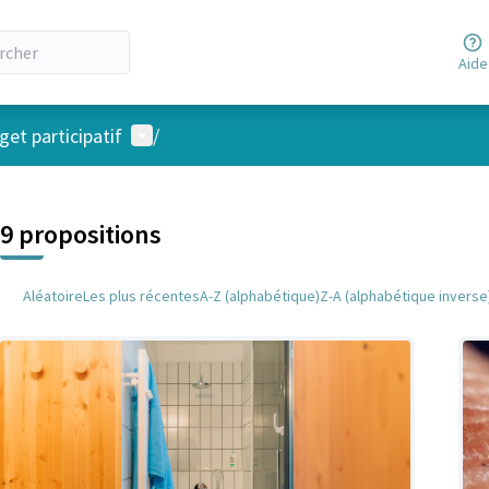
Aide
Menu utilisateur
et participatif
/
 la carte
 suivant est une carte qui présente les éléments de cette page comm
9 propositions
Aléatoire
Les plus récentes
A-Z (alphabétique)
Z-A (alphabétique inverse