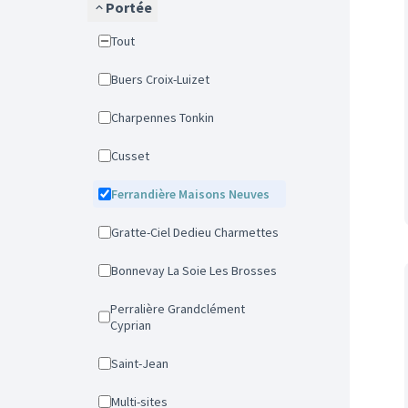
Portée
Tout
Buers Croix-Luizet
Charpennes Tonkin
Cusset
Ferrandière Maisons Neuves
Gratte-Ciel Dedieu Charmettes
Bonnevay La Soie Les Brosses
Perralière Grandclément
Cyprian
Saint-Jean
Multi-sites