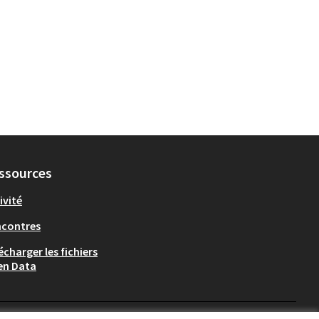
ssources
ivité
ncontres
écharger les fichiers
en Data