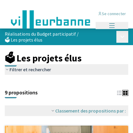
Se connecter
Menu princi
Réalisations du Budget participatif
/
Menu p
🗳️ Les projets élus
🗳️ Les projets élus
Filtrer et rechercher
Passer la carte
Leaflet
|
©
OpenStreetMap
contributors
L'élément suivant est une carte qui présente les éléments de cet
+
9 propositions
−
Classement des propositions par :