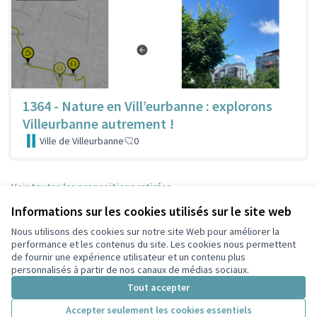
1364 - Nature en Vill’eurbanne : explorons
Villeurbanne autrement !
Ville de Villeurbanne
0
Voir toutes les propositions retirées
Informations sur les cookies utilisés sur le site web
Nous utilisons des cookies sur notre site Web pour améliorer la
Conditions d'utilisation
performance et les contenus du site. Les cookies nous permettent
Paramètres des cookies
de fournir une expérience utilisateur et un contenu plus
Participez Villeurbanne sur X
Participez Villeurbanne sur Facebook
Participez Villeurbanne sur Instagram
Participez Villeurbanne sur YouTube
personnalisés à partir de nos canaux de médias sociaux.
(Lien externe)
(Lien externe)
(Lien externe)
(Lien externe)
Tout accepter
Accepter seulement les cookies essentiels