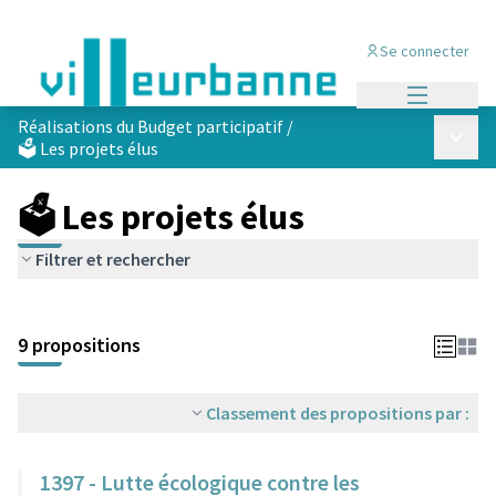
Se connecter
Menu princi
Réalisations du Budget participatif
/
Menu p
🗳️ Les projets élus
🗳️ Les projets élus
Filtrer et rechercher
Passer la carte
Leaflet
|
©
OpenStreetMap
contributors
L'élément suivant est une carte qui présente les éléments de cet
+
9 propositions
−
Classement des propositions par :
1397 - Lutte écologique contre les