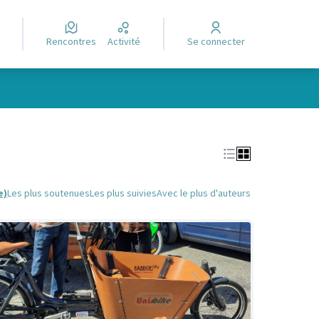
Rencontres
Activité
Se connecter
Leaflet
|
©
OpenStreetMap
contributors
e des points de carte. L'élément peut être utilisé avec un lecteur
e)
Les plus soutenues
Les plus suivies
Avec le plus d'auteurs