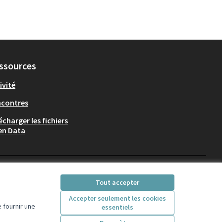
ssources
ivité
ncontres
écharger les fichiers
en Data
Participez Villeurbanne sur X
Participez Villeurbanne sur Fac
Participez Villeurbanne su
Participez Villeurban
Tout accepter
(Lien externe)
(Lien externe)
(Lien externe)
(Lien externe)
Accepter seulement les cookies
 fournir une
essentiels
Licence Creative Comm
(Lien externe)