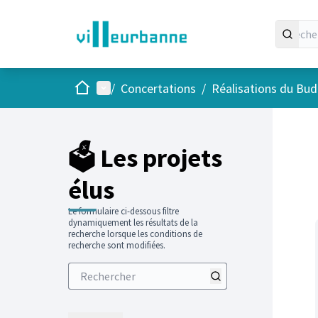
Accueil
Menu principal
/
Concertations
/
Réalisations du Budg
Passer
L'élément
+
−
🗳️ Les projets
élus
Le formulaire ci-dessous filtre
dynamiquement les résultats de la
recherche lorsque les conditions de
recherche sont modifiées.