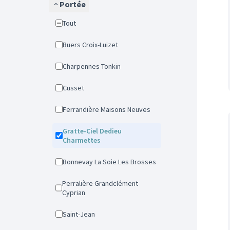
Portée
Tout
Buers Croix-Luizet
Charpennes Tonkin
Cusset
Ferrandière Maisons Neuves
Gratte-Ciel Dedieu
Charmettes
Bonnevay La Soie Les Brosses
Perralière Grandclément
Cyprian
Saint-Jean