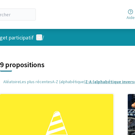
Aide
Menu utilisateur
et participatif
/
 la carte
 suivant est une carte qui présente les éléments de cette page comm
9 propositions
Aléatoire
Les plus récentes
A-Z (alphabétique)
Z-A (alphabétique invers