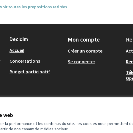
Voir toutes les propositions retirées
Decidim
Mon compte
Re
Accueil
Créer un compte
Act
.
Concertations
Se connecter
Re
Budget participatif
Tél
Op
te web
rer la performance et les contenus du site. Les cookies nous permettent de
partir de nos canaux de médias sociaux.