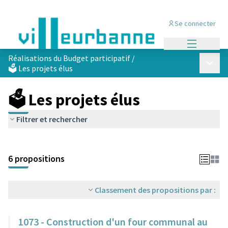
Se connecter
Menu princi
Réalisations du Budget participatif
/
Menu p
🗳️ Les projets élus
🗳️ Les projets élus
Filtrer et rechercher
Passer la carte
Leaflet
|
©
OpenStreetMap
contributors
L'élément suivant est une carte qui présente les éléments de cet
+
6 propositions
−
Classement des propositions par :
1073 - Construction d'un four communal au