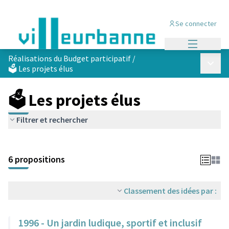
Se connecter
Menu princi
Réalisations du Budget participatif
/
Menu p
🗳️ Les projets élus
🗳️ Les projets élus
Filtrer et rechercher
Passer la carte
Leaflet
|
©
OpenStreetMap
contributors
L'élément suivant est une carte qui présente les éléments de cet
+
6 propositions
−
Classement des idées par :
1996 - Un jardin ludique, sportif et inclusif