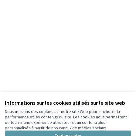
Informations sur les cookies utilisés sur le site web
Nous utilisons des cookies sur notre site Web pour améliorer la
Conditions d'utilisation
performance et les contenus du site. Les cookies nous permettent
Paramètres des cookies
de fournir une expérience utilisateur et un contenu plus
Participez Villeurbanne sur X
Participez Villeurbanne sur Facebook
Participez Villeurbanne sur Instagram
Participez Villeurbanne sur YouTube
personnalisés à partir de nos canaux de médias sociaux.
(Lien externe)
(Lien externe)
(Lien externe)
(Lien externe)
Tout accepter