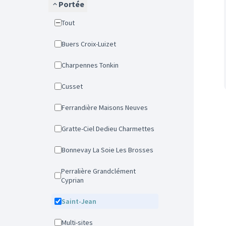
Portée
Tout
Buers Croix-Luizet
Charpennes Tonkin
Cusset
Ferrandière Maisons Neuves
Gratte-Ciel Dedieu Charmettes
Bonnevay La Soie Les Brosses
Perralière Grandclément
Cyprian
Saint-Jean
Multi-sites