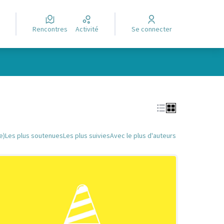
Rencontres
Activité
Se connecter
Leaflet
|
©
OpenStreetMap
contributors
e des points de carte. L'élément peut être utilisé avec un lecteur
e)
Les plus soutenues
Les plus suivies
Avec le plus d'auteurs