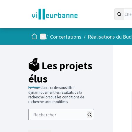
Accueil
Menu principal
/
Concertations
/
Réalisations du Budg
Passer
L'élément
+
−
🗳️ Les projets
élus
Le formulaire ci-dessous filtre
dynamiquement les résultats de la
recherche lorsque les conditions de
recherche sont modifiées.