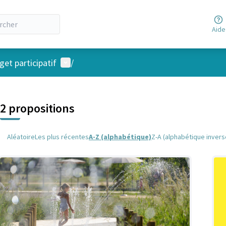
Aide
Menu utilisateur
et participatif
/
 la carte
 suivant est une carte qui présente les éléments de cette page comm
2 propositions
Aléatoire
Les plus récentes
A-Z (alphabétique)
Z-A (alphabétique invers