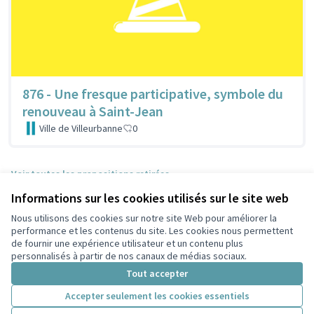
876 - Une fresque participative, symbole du
renouveau à Saint-Jean
Ville de Villeurbanne
0
Voir toutes les propositions retirées
Informations sur les cookies utilisés sur le site web
Nous utilisons des cookies sur notre site Web pour améliorer la
Conditions d'utilisation
performance et les contenus du site. Les cookies nous permettent
Paramètres des cookies
de fournir une expérience utilisateur et un contenu plus
Participez Villeurbanne sur X
Participez Villeurbanne sur Facebook
Participez Villeurbanne sur Instagram
Participez Villeurbanne sur YouTube
personnalisés à partir de nos canaux de médias sociaux.
(Lien externe)
(Lien externe)
(Lien externe)
(Lien externe)
Tout accepter
Accepter seulement les cookies essentiels
Licence Cre
(Lien extern