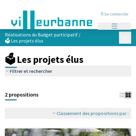
Se connecter
Menu princi
Réalisations du Budget participatif
/
Menu p
🗳️ Les projets élus
🗳️ Les projets élus
Filtrer et rechercher
Passer la carte
Leaflet
|
©
OpenStreetMap
contributors
L'élément suivant est une carte qui présente les éléments de cet
+
2 propositions
−
Classement des propositions par :