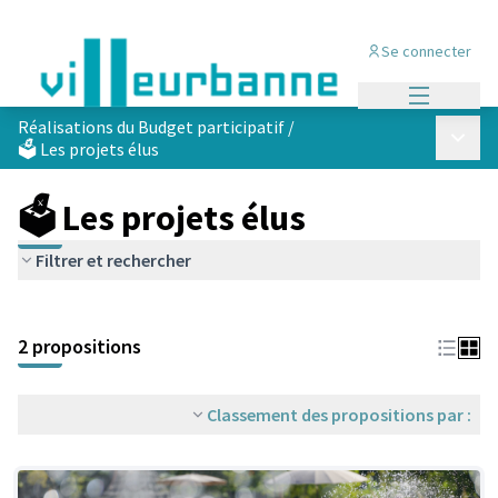
Se connecter
Menu princi
Réalisations du Budget participatif
/
Menu p
🗳️ Les projets élus
🗳️ Les projets élus
Filtrer et rechercher
Passer la carte
Leaflet
|
©
OpenStreetMap
contributors
L'élément suivant est une carte qui présente les éléments de cet
+
2 propositions
−
Classement des propositions par :