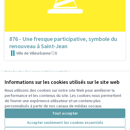
876 - Une fresque participative, symbole du
renouveau à Saint-Jean
Ville de Villeurbanne
0
Voir toutes les propositions retirées
Informations sur les cookies utilisés sur le site web
Nous utilisons des cookies sur notre site Web pour améliorer la
Conditions d'utilisation
performance et les contenus du site. Les cookies nous permettent
Paramètres des cookies
de fournir une expérience utilisateur et un contenu plus
Participez Villeurbanne sur X
Participez Villeurbanne sur Facebook
Participez Villeurbanne sur Instagram
Participez Villeurbanne sur YouTube
personnalisés à partir de nos canaux de médias sociaux.
(Lien externe)
(Lien externe)
(Lien externe)
(Lien externe)
Tout accepter
Accepter seulement les cookies essentiels
Licence Cre
(Lien extern