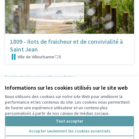
1809 - Ilots de fraicheur et de convivialité à
Saint Jean
Ville de Villeurbanne
0
Voir toutes les propositions retirées
Informations sur les cookies utilisés sur le site web
Nous utilisons des cookies sur notre site Web pour améliorer la
Conditions d'utilisation
performance et les contenus du site. Les cookies nous permettent
Paramètres des cookies
de fournir une expérience utilisateur et un contenu plus
Participez Villeurbanne sur X
Participez Villeurbanne sur Facebook
Participez Villeurbanne sur Instagram
Participez Villeurbanne sur YouTube
personnalisés à partir de nos canaux de médias sociaux.
(Lien externe)
(Lien externe)
(Lien externe)
(Lien externe)
Tout accepter
Accepter seulement les cookies essentiels
Licence Cre
(Lien extern