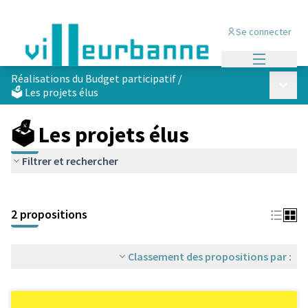
Se connecter
Menu princi
Réalisations du Budget participatif
/
Menu p
🗳️ Les projets élus
🗳️ Les projets élus
Filtrer et rechercher
Passer la carte
Leaflet
|
©
OpenStreetMap
contributors
L'élément suivant est une carte qui présente les éléments de cet
+
2 propositions
−
Classement des propositions par :