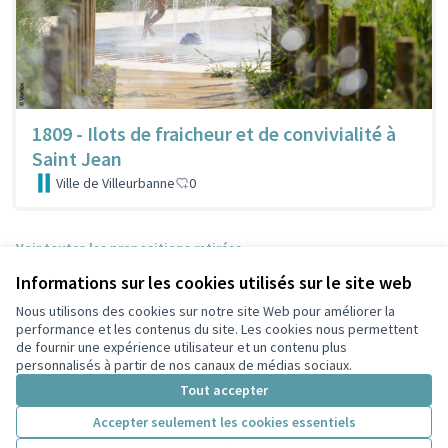
1809 - Ilots de fraicheur et de convivialité à
Saint Jean
Ville de Villeurbanne
0
Voir toutes les propositions retirées
Informations sur les cookies utilisés sur le site web
Nous utilisons des cookies sur notre site Web pour améliorer la
Conditions d'utilisation
performance et les contenus du site. Les cookies nous permettent
Paramètres des cookies
de fournir une expérience utilisateur et un contenu plus
Participez Villeurbanne sur X
Participez Villeurbanne sur Facebook
Participez Villeurbanne sur Instagram
Participez Villeurbanne sur YouTube
personnalisés à partir de nos canaux de médias sociaux.
(Lien externe)
(Lien externe)
(Lien externe)
(Lien externe)
Tout accepter
Accepter seulement les cookies essentiels
Licence Cre
(Lien extern