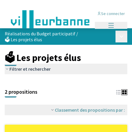
Se connecter
Menu princi
Réalisations du Budget participatif
/
Menu p
🗳️ Les projets élus
🗳️ Les projets élus
Filtrer et rechercher
Passer la carte
Leaflet
|
©
OpenStreetMap
contributors
L'élément suivant est une carte qui présente les éléments de cet
+
2 propositions
−
Classement des propositions par :