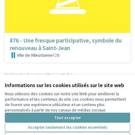
876 - Une fresque participative, symbole du
renouveau à Saint-Jean
Ville de Villeurbanne
0
Voir toutes les propositions retirées
Informations sur les cookies utilisés sur le site web
Nous utilisons des cookies sur notre site Web pour améliorer la
Conditions d'utilisation
performance et les contenus du site. Les cookies nous permettent
Paramètres des cookies
de fournir une expérience utilisateur et un contenu plus
Participez Villeurbanne sur X
Participez Villeurbanne sur Facebook
Participez Villeurbanne sur Instagram
Participez Villeurbanne sur YouTube
personnalisés à partir de nos canaux de médias sociaux.
(Lien externe)
(Lien externe)
(Lien externe)
(Lien externe)
Tout accepter
Accepter seulement les cookies essentiels
Licence Cre
(Lien extern