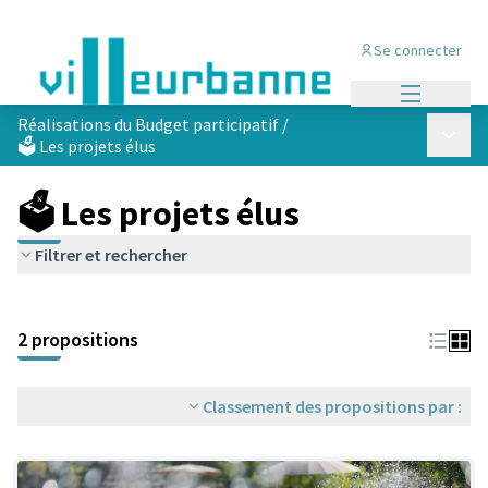
Se connecter
Menu princi
Réalisations du Budget participatif
/
Menu p
🗳️ Les projets élus
🗳️ Les projets élus
Filtrer et rechercher
Passer la carte
Leaflet
|
©
OpenStreetMap
contributors
L'élément suivant est une carte qui présente les éléments de cet
+
2 propositions
−
Classement des propositions par :