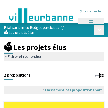
Se connecter
Menu princi
Réalisations du Budget participatif
/
Menu p
🗳️ Les projets élus
🗳️ Les projets élus
Filtrer et rechercher
Passer la carte
Leaflet
|
©
OpenStreetMap
contributors
L'élément suivant est une carte qui présente les éléments de cet
+
2 propositions
−
Classement des propositions par :