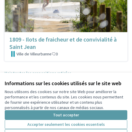
1809 - Ilots de fraicheur et de convivialité à
Saint Jean
Ville de Villeurbanne
0
Voir toutes les propositions retirées
Informations sur les cookies utilisés sur le site web
Nous utilisons des cookies sur notre site Web pour améliorer la
Conditions d'utilisation
performance et les contenus du site. Les cookies nous permettent
Paramètres des cookies
de fournir une expérience utilisateur et un contenu plus
Participez Villeurbanne sur X
Participez Villeurbanne sur Facebook
Participez Villeurbanne sur Instagram
Participez Villeurbanne sur YouTube
personnalisés à partir de nos canaux de médias sociaux.
(Lien externe)
(Lien externe)
(Lien externe)
(Lien externe)
Tout accepter
Accepter seulement les cookies essentiels
Licence Cre
(Lien extern