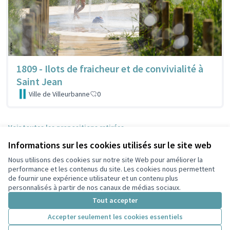
1809 - Ilots de fraicheur et de convivialité à
Saint Jean
Ville de Villeurbanne
0
Voir toutes les propositions retirées
Informations sur les cookies utilisés sur le site web
Nous utilisons des cookies sur notre site Web pour améliorer la
Conditions d'utilisation
performance et les contenus du site. Les cookies nous permettent
Paramètres des cookies
de fournir une expérience utilisateur et un contenu plus
Participez Villeurbanne sur X
Participez Villeurbanne sur Facebook
Participez Villeurbanne sur Instagram
Participez Villeurbanne sur YouTube
personnalisés à partir de nos canaux de médias sociaux.
(Lien externe)
(Lien externe)
(Lien externe)
(Lien externe)
Tout accepter
Accepter seulement les cookies essentiels
Licence Cre
(Lien extern