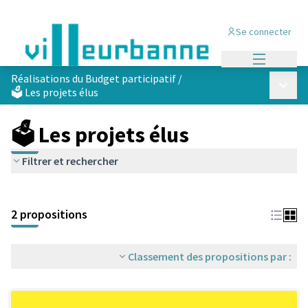
Se connecter
Menu princi
Réalisations du Budget participatif
/
Menu p
🗳️ Les projets élus
🗳️ Les projets élus
Filtrer et rechercher
Passer la carte
Leaflet
|
©
OpenStreetMap
contributors
L'élément suivant est une carte qui présente les éléments de cet
+
2 propositions
−
Classement des propositions par :