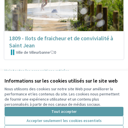
1809 - Ilots de fraicheur et de convivialité à
Saint Jean
Ville de Villeurbanne
0
Voir toutes les propositions retirées
Informations sur les cookies utilisés sur le site web
Nous utilisons des cookies sur notre site Web pour améliorer la
Conditions d'utilisation
performance et les contenus du site. Les cookies nous permettent
Paramètres des cookies
de fournir une expérience utilisateur et un contenu plus
Participez Villeurbanne sur X
Participez Villeurbanne sur Facebook
Participez Villeurbanne sur Instagram
Participez Villeurbanne sur YouTube
personnalisés à partir de nos canaux de médias sociaux.
(Lien externe)
(Lien externe)
(Lien externe)
(Lien externe)
Tout accepter
Accepter seulement les cookies essentiels
Licence Cre
(Lien extern