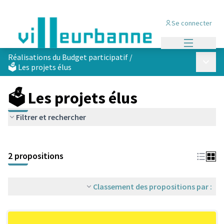
Se connecter
Menu princi
Réalisations du Budget participatif
/
Menu p
🗳️ Les projets élus
🗳️ Les projets élus
Filtrer et rechercher
Passer la carte
Leaflet
|
©
OpenStreetMap
contributors
L'élément suivant est une carte qui présente les éléments de cet
+
2 propositions
−
Classement des propositions par :