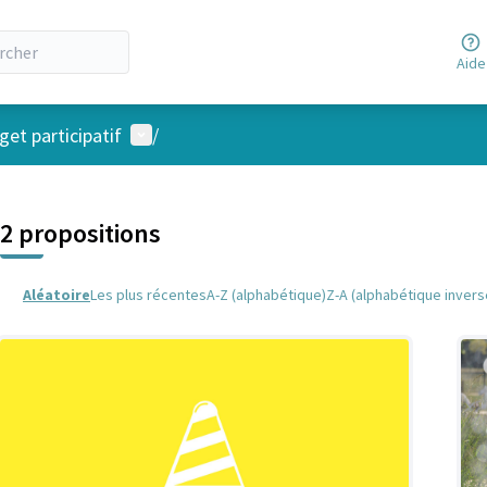
Aide
Menu utilisateur
et participatif
/
 la carte
 suivant est une carte qui présente les éléments de cette page comm
2 propositions
Aléatoire
Les plus récentes
A-Z (alphabétique)
Z-A (alphabétique invers