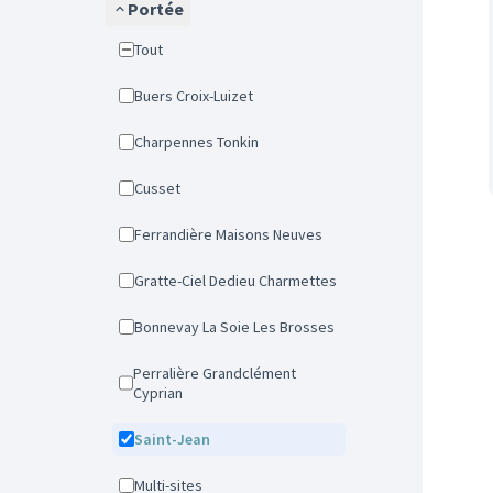
Portée
Tout
Buers Croix-Luizet
Charpennes Tonkin
Cusset
Ferrandière Maisons Neuves
Gratte-Ciel Dedieu Charmettes
Bonnevay La Soie Les Brosses
Perralière Grandclément
Cyprian
Saint-Jean
Multi-sites