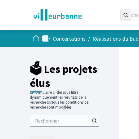
Accueil
Menu principal
/
Concertations
/
Réalisations du Budg
Passer
L'élément
+
−
🗳️ Les projets
élus
Le formulaire ci-dessous filtre
dynamiquement les résultats de la
recherche lorsque les conditions de
recherche sont modifiées.