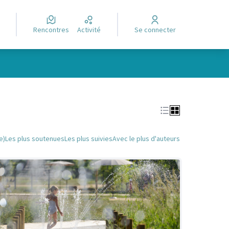
Rencontres
Activité
Se connecter
Leaflet
|
©
OpenStreetMap
contributors
e des points de carte. L'élément peut être utilisé avec un lecteur
e)
Les plus soutenues
Les plus suivies
Avec le plus d'auteurs