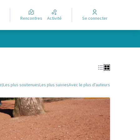
Rencontres
Activité
Se connecter
Leaflet
|
©
OpenStreetMap
contributors
e des points de carte. L'élément peut être utilisé avec un lecteur
e)
Les plus soutenues
Les plus suivies
Avec le plus d'auteurs