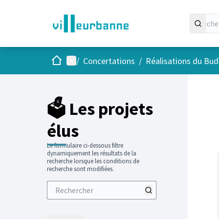
Accueil
Menu principal
/
Concertations
/
Réalisations du Budg
Passer
L'élément
+
−
🗳️ Les projets
élus
Le formulaire ci-dessous filtre
dynamiquement les résultats de la
recherche lorsque les conditions de
recherche sont modifiées.