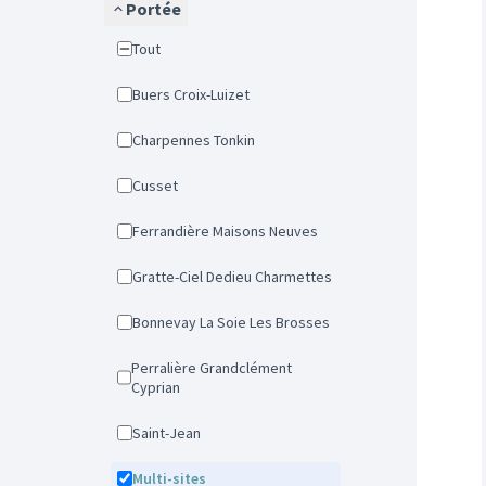
Portée
Tout
Buers Croix-Luizet
Charpennes Tonkin
Cusset
Ferrandière Maisons Neuves
Gratte-Ciel Dedieu Charmettes
Bonnevay La Soie Les Brosses
Perralière Grandclément
Cyprian
Saint-Jean
Multi-sites