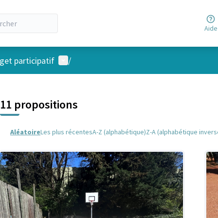
Aide
Menu utilisateur
et participatif
/
 la carte
 suivant est une carte qui présente les éléments de cette page comm
11 propositions
Aléatoire
Les plus récentes
A-Z (alphabétique)
Z-A (alphabétique invers