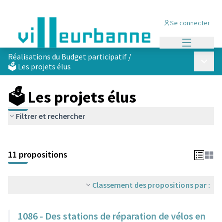
Se connecter
Menu princi
Réalisations du Budget participatif
/
Menu p
🗳️ Les projets élus
🗳️ Les projets élus
Filtrer et rechercher
Passer la carte
Leaflet
|
©
OpenStreetMap
contributors
L'élément suivant est une carte qui présente les éléments de cet
+
11 propositions
−
Classement des propositions par :
1086 - Des stations de réparation de vélos en