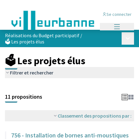
Se connecter
Menu princi
Réalisations du Budget participatif
/
Menu p
🗳️ Les projets élus
🗳️ Les projets élus
Filtrer et rechercher
Passer la carte
Leaflet
|
©
OpenStreetMap
contributors
L'élément suivant est une carte qui présente les éléments de cet
+
11 propositions
−
Classement des propositions par :
756 - Installation de bornes anti-moustiques