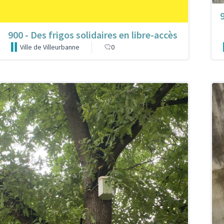
9
900 - Des frigos solidaires en libre-accès
Ville de Villeurbanne
0