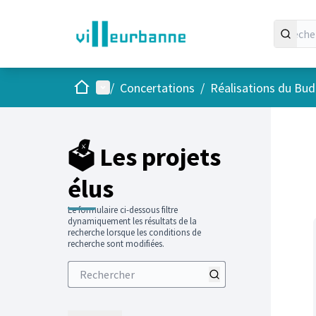
Accueil
Menu principal
/
Concertations
/
Réalisations du Budg
Passer
L'élément
+
−
🗳️ Les projets
élus
Le formulaire ci-dessous filtre
dynamiquement les résultats de la
recherche lorsque les conditions de
recherche sont modifiées.