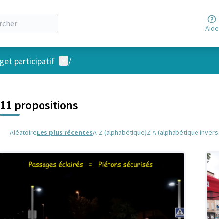
Aide
Menu utilisateur
et participatif
/
 la carte
 suivant est une carte qui présente les éléments de cette page comm
11 propositions
Aléatoire
Les plus récentes
A-Z (alphabétique)
Z-A (alphabétique invers