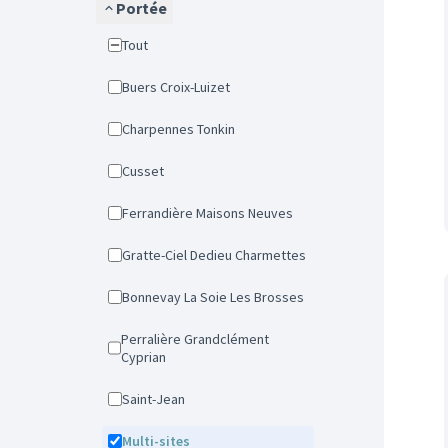
Portée
Tout
Buers Croix-Luizet
Charpennes Tonkin
Cusset
Ferrandière Maisons Neuves
Gratte-Ciel Dedieu Charmettes
Bonnevay La Soie Les Brosses
Perralière Grandclément
Cyprian
Saint-Jean
Multi-sites