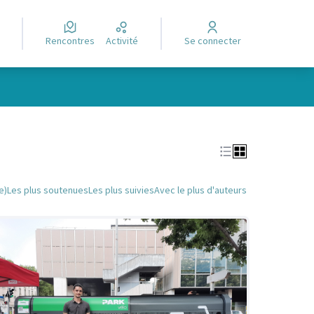
Rencontres
Activité
Se connecter
Leaflet
|
©
OpenStreetMap
contributors
e des points de carte. L'élément peut être utilisé avec un lecteur
e)
Les plus soutenues
Les plus suivies
Avec le plus d'auteurs