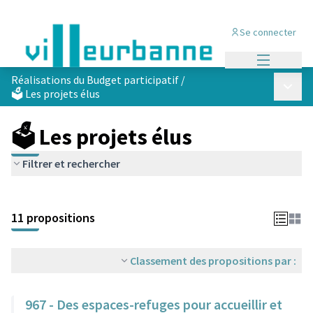
Se connecter
Menu princi
Réalisations du Budget participatif
/
Menu p
🗳️ Les projets élus
🗳️ Les projets élus
Filtrer et rechercher
Passer la carte
Leaflet
|
©
OpenStreetMap
contributors
L'élément suivant est une carte qui présente les éléments de cet
+
11 propositions
−
Classement des propositions par :
967 - Des espaces-refuges pour accueillir et