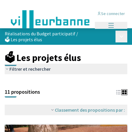
Se connecter
Menu princi
Réalisations du Budget participatif
/
Menu p
🗳️ Les projets élus
🗳️ Les projets élus
Filtrer et rechercher
Passer la carte
Leaflet
|
©
OpenStreetMap
contributors
L'élément suivant est une carte qui présente les éléments de cet
+
11 propositions
−
Classement des propositions par :