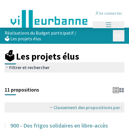
Se connecter
Menu princi
Réalisations du Budget participatif
/
Menu p
🗳️ Les projets élus
🗳️ Les projets élus
Filtrer et rechercher
Passer la carte
Leaflet
|
©
OpenStreetMap
contributors
L'élément suivant est une carte qui présente les éléments de cet
+
11 propositions
−
Classement des propositions par :
900 - Des frigos solidaires en libre-accès