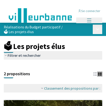
Se connecter
Menu princi
Réalisations du Budget participatif
/
Menu p
🗳️ Les projets élus
🗳️ Les projets élus
Filtrer et rechercher
Passer la carte
Leaflet
|
©
OpenStreetMap
contributors
L'élément suivant est une carte qui présente les éléments de cet
+
2 propositions
−
Classement des propositions par :