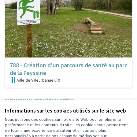
788 - Création d'un parcours de santé au parc
de la Feyssine
Ville de Villeurbanne
0
Voir toutes les propositions retirées
Informations sur les cookies utilisés sur le site web
Nous utilisons des cookies sur notre site Web pour améliorer la
Conditions d'utilisation
performance et les contenus du site. Les cookies nous permettent
Paramètres des cookies
de fournir une expérience utilisateur et un contenu plus
Participez Villeurbanne sur X
Participez Villeurbanne sur Facebook
Participez Villeurbanne sur Instagram
Participez Villeurbanne sur YouTube
personnalisés à partir de nos canaux de médias sociaux.