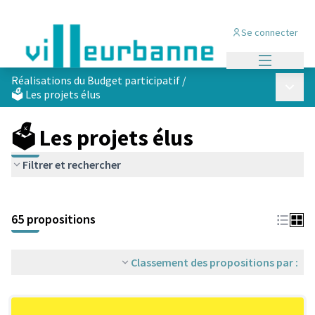
Se connecter
Menu princi
Réalisations du Budget participatif
/
Menu p
🗳️ Les projets élus
🗳️ Les projets élus
Filtrer et rechercher
Passer la carte
Leaflet
|
©
OpenStreetMap
contributors
L'élément suivant est une carte qui présente les éléments de cet
+
65 propositions
−
Classement des propositions par :