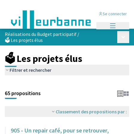
Se connecter
Menu princi
Réalisations du Budget participatif
/
Menu p
🗳️ Les projets élus
🗳️ Les projets élus
Filtrer et rechercher
Passer la carte
Leaflet
|
©
OpenStreetMap
contributors
L'élément suivant est une carte qui présente les éléments de cet
+
65 propositions
−
Classement des propositions par :
905 - Un repair café, pour se retrouver,