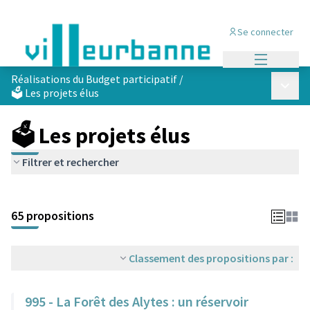
Se connecter
Menu princi
Réalisations du Budget participatif
/
Menu p
🗳️ Les projets élus
🗳️ Les projets élus
Filtrer et rechercher
Passer la carte
Leaflet
|
©
OpenStreetMap
contributors
L'élément suivant est une carte qui présente les éléments de cet
+
65 propositions
−
Classement des propositions par :
995 - La Forêt des Alytes : un réservoir