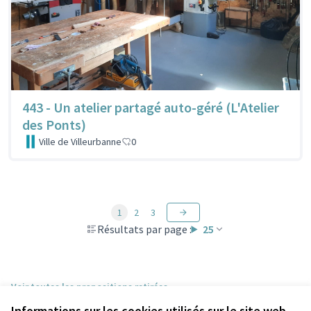
443 - Un atelier partagé auto-géré (L'Atelier
des Ponts)
Ville de Villeurbanne
0
1
2
3
Résultats par page :
25
Voir toutes les propositions retirées
Informations sur les cookies utilisés sur le site web