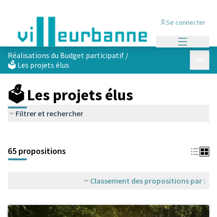
Se connecter
Menu princi
Réalisations du Budget participatif
/
Menu p
🗳️ Les projets élus
🗳️ Les projets élus
Filtrer et rechercher
Passer la carte
Leaflet
|
©
OpenStreetMap
contributors
L'élément suivant est une carte qui présente les éléments de cet
+
65 propositions
−
Classement des propositions par :