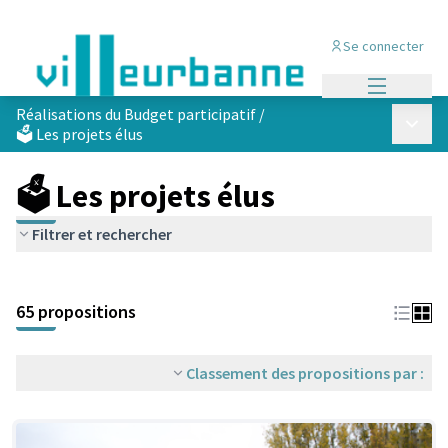
Se connecter
Menu princi
Réalisations du Budget participatif
/
Menu p
🗳️ Les projets élus
🗳️ Les projets élus
Filtrer et rechercher
Passer la carte
Leaflet
|
©
OpenStreetMap
contributors
L'élément suivant est une carte qui présente les éléments de cet
+
65 propositions
−
Classement des propositions par :