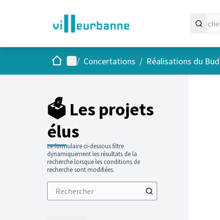
Accueil
Menu principal
/
Concertations
/
Réalisations du Budg
Passer
L'élément
+
−
🗳️ Les projets
élus
Le formulaire ci-dessous filtre
dynamiquement les résultats de la
recherche lorsque les conditions de
recherche sont modifiées.