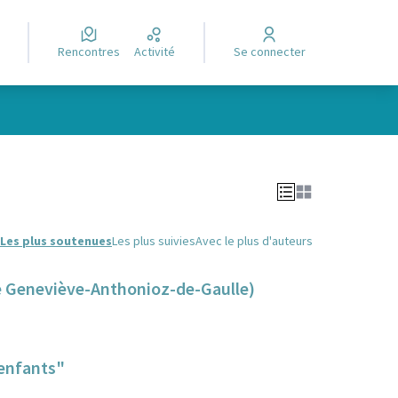
Rencontres
Activité
Se connecter
Leaflet
|
©
OpenStreetMap
contributors
e des points de carte. L'élément peut être utilisé avec un lecteur
Les plus soutenues
Les plus suivies
Avec le plus d'auteurs
de Geneviève-Anthonioz-de-Gaulle)
'enfants"