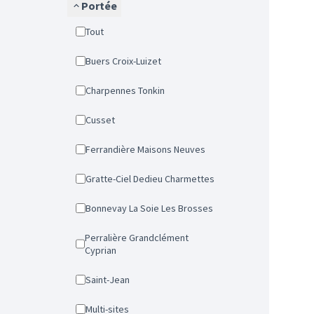
Portée
Tout
Buers Croix-Luizet
Charpennes Tonkin
Cusset
Ferrandière Maisons Neuves
Gratte-Ciel Dedieu Charmettes
Bonnevay La Soie Les Brosses
Perralière Grandclément
Cyprian
Saint-Jean
Multi-sites