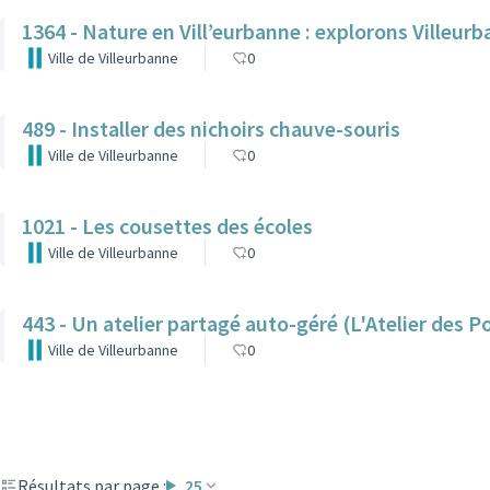
1364 - Nature en Vill’eurbanne : explorons Villeur
Ville de Villeurbanne
0
489 - Installer des nichoirs chauve-souris
Ville de Villeurbanne
0
1021 - Les cousettes des écoles
Ville de Villeurbanne
0
443 - Un atelier partagé auto-géré (L'Atelier des P
Ville de Villeurbanne
0
Résultats par page :
25