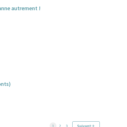
banne autrement !
onts)
1
2
3
Suivant