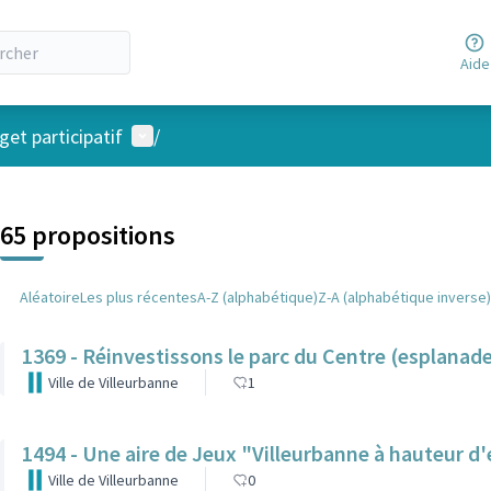
Aide
Menu utilisateur
et participatif
/
 la carte
 suivant est une carte qui présente les éléments de cette page comm
65 propositions
Aléatoire
Les plus récentes
A-Z (alphabétique)
Z-A (alphabétique inverse)
1369 - Réinvestissons le parc du Centre (esplana
Ville de Villeurbanne
1
1494 - Une aire de Jeux "Villeurbanne à hauteur d
Ville de Villeurbanne
0