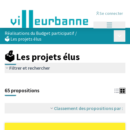
Se connecter
Menu princi
Réalisations du Budget participatif
/
Menu p
🗳️ Les projets élus
🗳️ Les projets élus
Filtrer et rechercher
Passer la carte
Leaflet
|
©
OpenStreetMap
contributors
L'élément suivant est une carte qui présente les éléments de cet
+
65 propositions
−
Classement des propositions par :