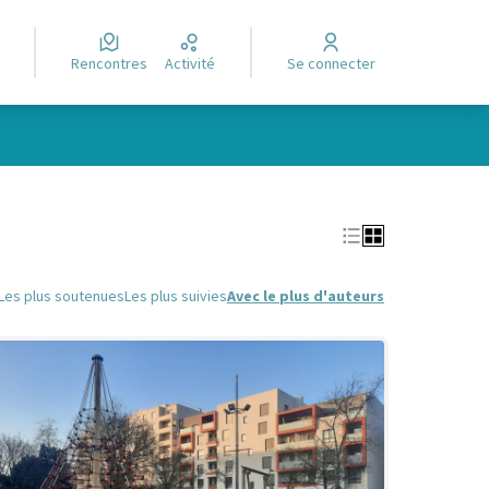
Rencontres
Activité
Se connecter
Leaflet
|
©
OpenStreetMap
contributors
e des points de carte. L'élément peut être utilisé avec un lecteur
Les plus soutenues
Les plus suivies
Avec le plus d'auteurs