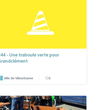
844 - Une traboule verte pour
Grandclément
Ville de Villeurbanne
0