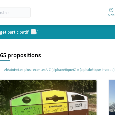
Aide
Menu utilisateur
et participatif
/
 la carte
 suivant est une carte qui présente les éléments de cette page comm
65 propositions
Aléatoire
Les plus récentes
A-Z (alphabétique)
Z-A (alphabétique inverse)