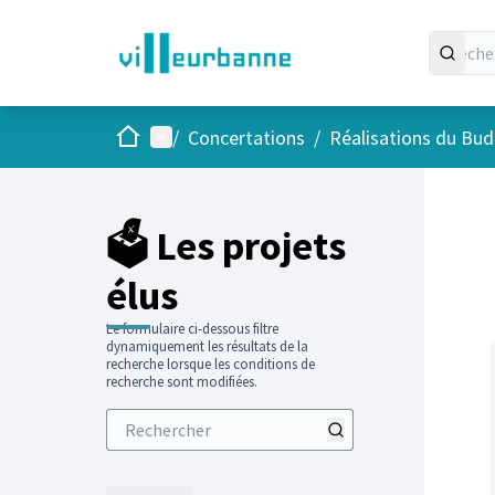
Accueil
Menu principal
/
Concertations
/
Réalisations du Budg
Passer
L'élément
+
−
🗳️ Les projets
élus
Le formulaire ci-dessous filtre
dynamiquement les résultats de la
recherche lorsque les conditions de
recherche sont modifiées.