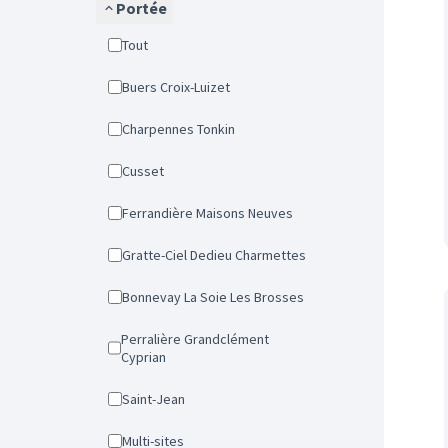
Portée
Tout
Buers Croix-Luizet
Charpennes Tonkin
Cusset
Ferrandière Maisons Neuves
Gratte-Ciel Dedieu Charmettes
Bonnevay La Soie Les Brosses
Perralière Grandclément
Cyprian
Saint-Jean
Multi-sites