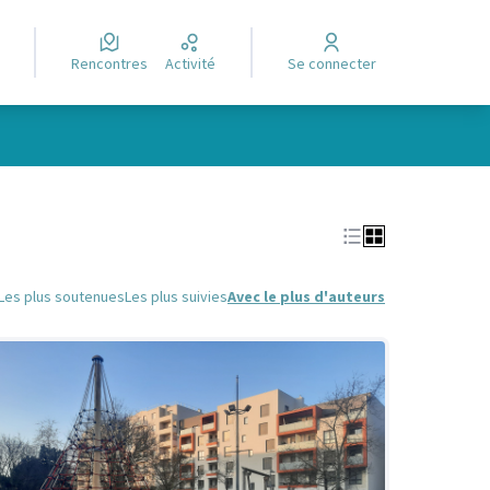
Rencontres
Activité
Se connecter
Leaflet
|
©
OpenStreetMap
contributors
e des points de carte. L'élément peut être utilisé avec un lecteur
Les plus soutenues
Les plus suivies
Avec le plus d'auteurs