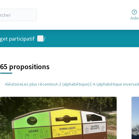
Aide
Menu utilisateur
et participatif
/
 la carte
 suivant est une carte qui présente les éléments de cette page comm
65 propositions
Aléatoire
Les plus récentes
A-Z (alphabétique)
Z-A (alphabétique inverse)