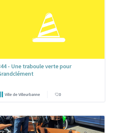
844 - Une traboule verte pour
Grandclément
Ville de Villeurbanne
0