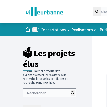
Accueil
Menu principal
/
Concertations
/
Réalisations du Budg
Passer
L'élément
+
−
🗳️ Les projets
élus
Le formulaire ci-dessous filtre
dynamiquement les résultats de la
recherche lorsque les conditions de
recherche sont modifiées.