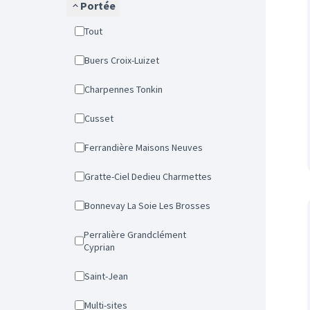
Portée
Tout
Buers Croix-Luizet
Charpennes Tonkin
Cusset
Ferrandière Maisons Neuves
Gratte-Ciel Dedieu Charmettes
Bonnevay La Soie Les Brosses
Perralière Grandclément
Cyprian
Saint-Jean
Multi-sites