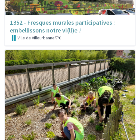
1352 - Fresques murales participatives :
embellissons notre vi(ll)e !
Ville de Villeurbanne
0