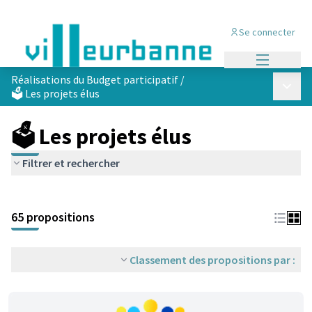
Se connecter
Menu princi
Réalisations du Budget participatif
/
Menu p
🗳️ Les projets élus
🗳️ Les projets élus
Filtrer et rechercher
Passer la carte
Leaflet
|
©
OpenStreetMap
contributors
L'élément suivant est une carte qui présente les éléments de cet
+
65 propositions
−
Classement des propositions par :