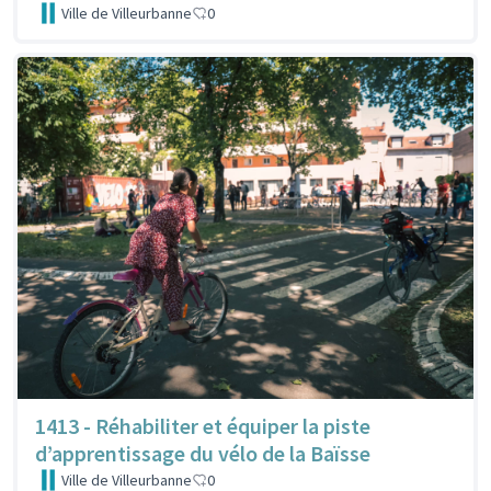
Ville de Villeurbanne
0
1413 - Réhabiliter et équiper la piste
d’apprentissage du vélo de la Baïsse
Ville de Villeurbanne
0